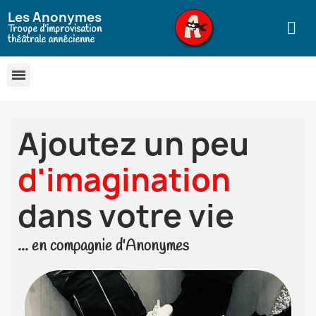
Les Anonymes
Troupe d’improvisation
théâtrale annécienne
Ajoutez un peu
d
'
i
m
a
g
i
n
a
t
i
o
n
dans votre vie
... en compagnie d'Anonymes