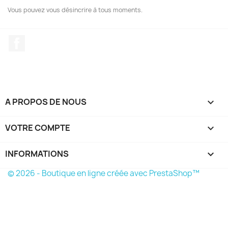
Vous pouvez vous désincrire à tous moments.
Facebook
A PROPOS DE NOUS

VOTRE COMPTE

INFORMATIONS
keyboard_arrow_down
© 2026 - Boutique en ligne créée avec PrestaShop™